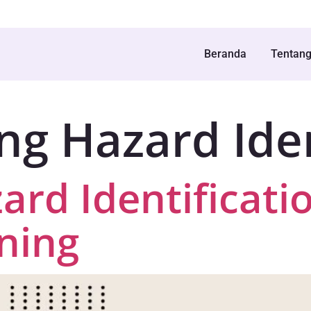
Beranda
Tentan
ng Hazard Iden
zard Identificat
ning