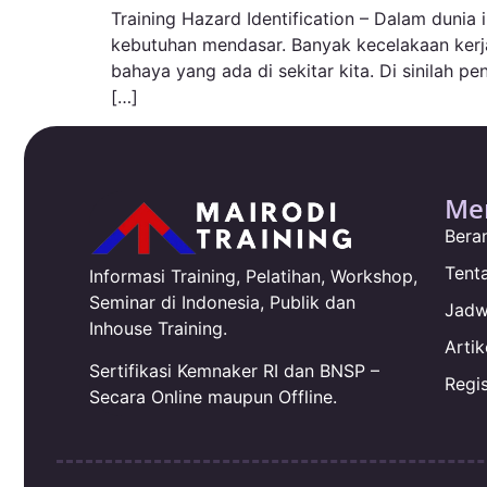
Training Hazard Identification – Dalam dunia
kebutuhan mendasar. Banyak kecelakaan kerj
bahaya yang ada di sekitar kita. Di sinilah
[…]
Me
Bera
Tent
Informasi Training, Pelatihan, Workshop,
Seminar di Indonesia, Publik dan
Jadw
Inhouse Training.
Artik
Sertifikasi Kemnaker RI dan BNSP –
Regis
Secara Online maupun Offline.