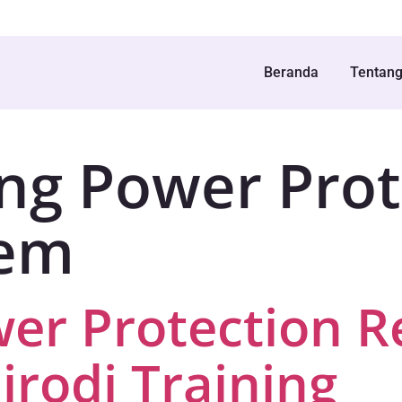
Beranda
Tentan
ing Power Prot
tem
wer Protection R
rodi Training