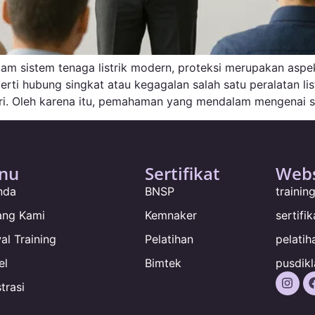
lam sistem tenaga listrik modern, proteksi merupakan aspe
rti hubung singkat atau kegagalan salah satu peralatan li
i. Oleh karena itu, pemahaman yang mendalam mengenai sis
nu
Sertifikat
Webs
nda
BNSP
traini
ang Kami
Kemnaker
sertifi
al Training
Pelatihan
pelatih
el
Bimtek
pusdikl
trasi