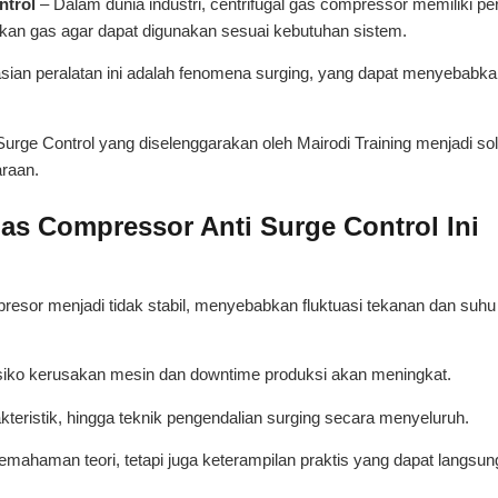
ntrol
– Dalam dunia industri, centrifugal gas compressor memiliki pe
kan gas agar dapat digunakan sesuai kebutuhan sistem.
sian peralatan ini adalah fenomena surging, yang dapat menyebabk
Surge Control yang diselenggarakan oleh Mairodi Training menjadi sol
araan.
as Compressor Anti Surge Control Ini
presor menjadi tidak stabil, menyebabkan fluktuasi tekanan dan suh
siko kerusakan mesin dan downtime produksi akan meningkat.
akteristik, hingga teknik pengendalian surging secara menyeluruh.
emahaman teori, tetapi juga keterampilan praktis yang dapat langsun