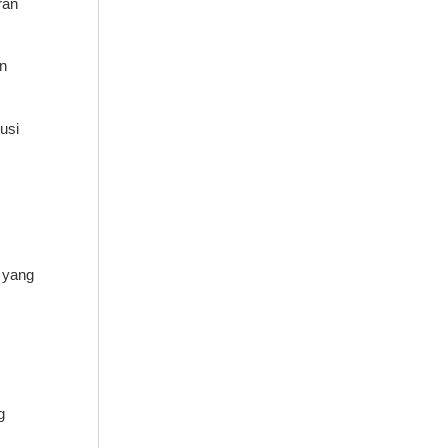
ran
an
usi
u yang
g