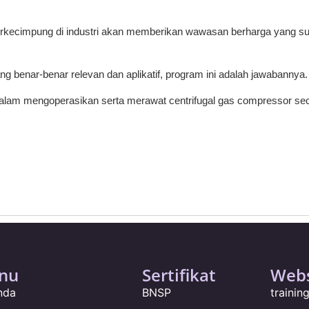
erkecimpung di industri akan memberikan wawasan berharga yang suli
g benar-benar relevan dan aplikatif, program ini adalah jawabannya.
 dalam mengoperasikan serta merawat centrifugal gas compressor se
nu
Sertifikat
Webs
nda
BNSP
traini