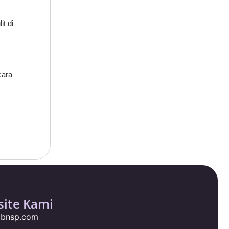
t di
cara
ite Kami
ngbnsp.com