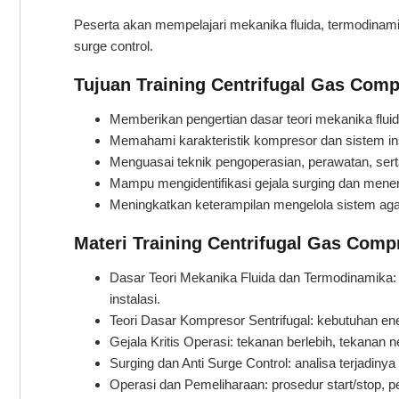
Peserta akan mempelajari mekanika fluida, termodinamika,
surge control.
Tujuan Training Centrifugal Gas Comp
Memberikan pengertian dasar teori mekanika fluid
Memahami karakteristik kompresor dan sistem ins
Menguasai teknik pengoperasian, perawatan, ser
Mampu mengidentifikasi gejala surging dan menera
Meningkatkan keterampilan mengelola sistem agar
Materi Training Centrifugal Gas Comp
Dasar Teori Mekanika Fluida dan Termodinamika: sif
instalasi.
Teori Dasar Kompresor Sentrifugal: kebutuhan energ
Gejala Kritis Operasi: tekanan berlebih, tekanan ne
Surging dan Anti Surge Control: analisa terjadinya
Operasi dan Pemeliharaan: prosedur start/stop,