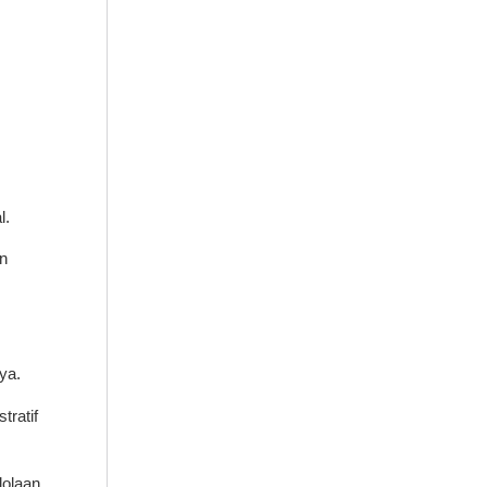
l.
n
ya.
ratif
lolaan