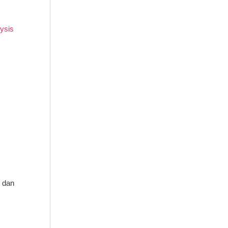
lysis
t dan