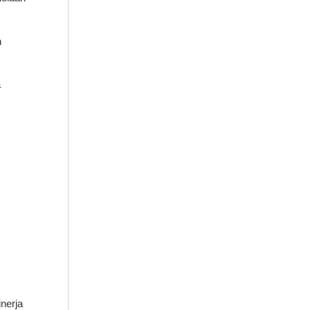
n
a
nerja