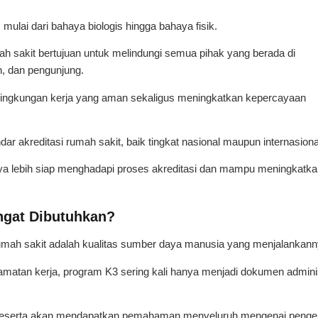
mulai dari bahaya biologis hingga bahaya fisik.
h sakit bertujuan untuk melindungi semua pihak yang berada di
n, dan pengunjung.
ingkungan kerja yang aman sekaligus meningkatkan kepercayaan
dar akreditasi rumah sakit, baik tingkat nasional maupun internasiona
ya lebih siap menghadapi proses akreditasi dan mampu meningkatka
ngat Dibutuhkan?
rumah sakit adalah kualitas sumber daya manusia yang menjalankann
tan kerja, program K3 sering kali hanya menjadi dokumen administ
ng, peserta akan mendapatkan pemahaman menyeluruh mengenai penge