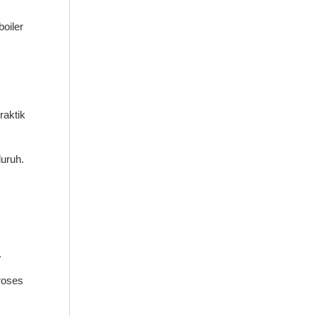
oiler
raktik
luruh.
.
roses