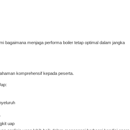
ami bagaimana menjaga performa boiler tetap optimal dalam jangka
mahaman komprehensif kepada peserta.
Uap:
yeluruh
r
gkit uap