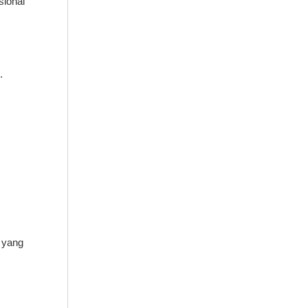
sional
.
l yang